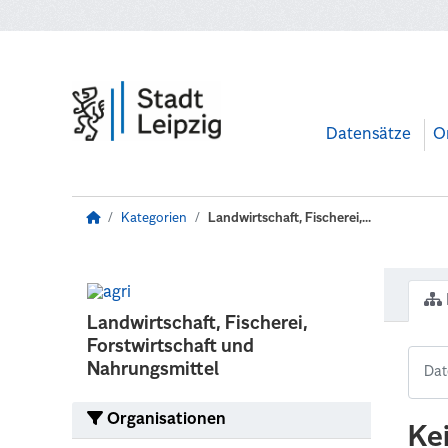
Zum Hauptinhalt wechseln
Datensätze
O
Kategorien
Landwirtschaft, Fischerei,...
Landwirtschaft, Fischerei,
Forstwirtschaft und
Nahrungsmittel
Organisationen
Ke