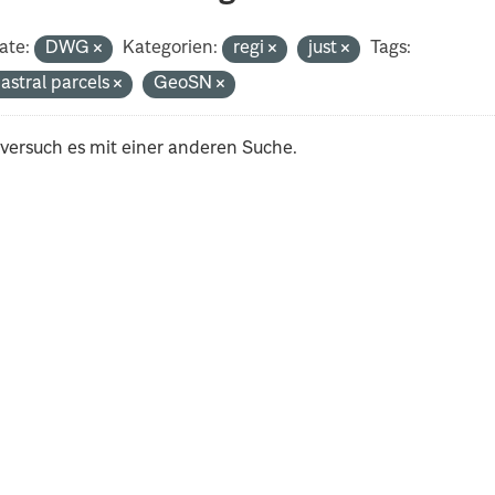
ate:
DWG
Kategorien:
regi
just
Tags:
astral parcels
GeoSN
 versuch es mit einer anderen Suche.