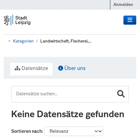
Zum Hauptinhalt wechseln
Anmelden
Kategorien
Landwirtschaft, Fischerei,...
Datensätze
Über uns
Keine Datensätze gefunden
Sortieren nach