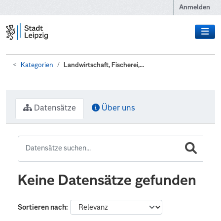
Zum Hauptinhalt wechseln
Anmelden
Kategorien
Landwirtschaft, Fischerei,...
Datensätze
Über uns
Keine Datensätze gefunden
Sortieren nach