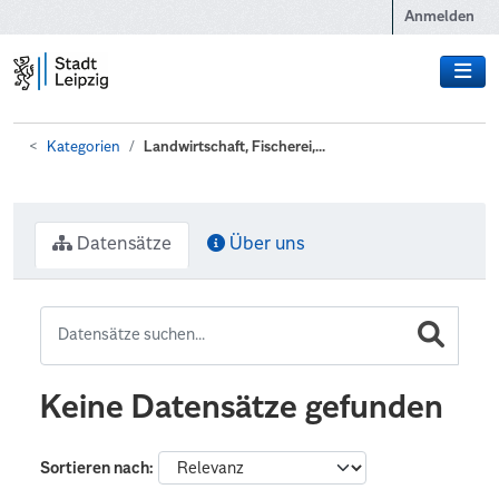
Zum Hauptinhalt wechseln
Anmelden
Kategorien
Landwirtschaft, Fischerei,...
Datensätze
Über uns
Keine Datensätze gefunden
Sortieren nach