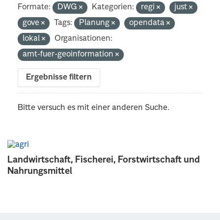
Formate:
DWG
Kategorien:
regi
just
gove
Tags:
Planung
opendata
lokal
Organisationen:
amt-fuer-geoinformation
Ergebnisse filtern
Bitte versuch es mit einer anderen Suche.
Landwirtschaft, Fischerei, Forstwirtschaft und
Nahrungsmittel