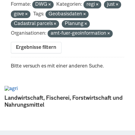
Formate:
DWG
Kategorien:
regi
just
gove
Tags:
Geobasisdaten
Cadastral parcels
Planung
Organisationen:
amt-fuer-geoinformation
Ergebnisse filtern
Bitte versuch es mit einer anderen Suche.
Landwirtschaft, Fischerei, Forstwirtschaft und
Nahrungsmittel