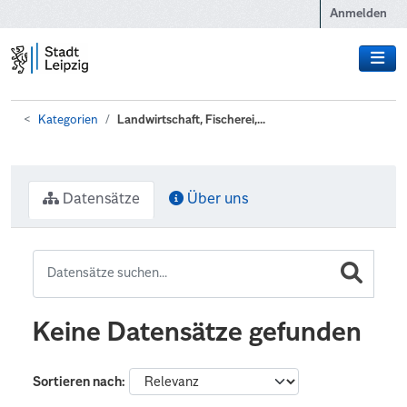
Zum Hauptinhalt wechseln
Anmelden
Kategorien
Landwirtschaft, Fischerei,...
Datensätze
Über uns
Keine Datensätze gefunden
Sortieren nach