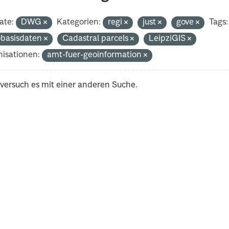
ate:
DWG
Kategorien:
regi
just
gove
Tags:
basisdaten
Cadastral parcels
LeipziGIS
isationen:
amt-fuer-geoinformation
 versuch es mit einer anderen Suche.