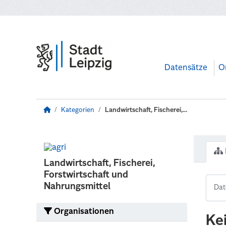
Zum Hauptinhalt wechseln
Datensätze
O
Kategorien
Landwirtschaft, Fischerei,...
Landwirtschaft, Fischerei,
Forstwirtschaft und
Nahrungsmittel
Organisationen
Ke