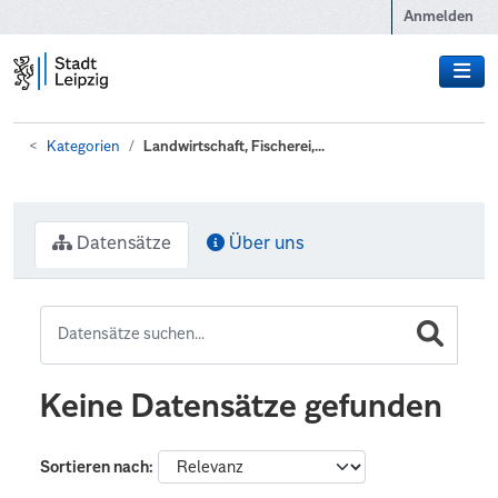
Zum Hauptinhalt wechseln
Anmelden
Kategorien
Landwirtschaft, Fischerei,...
Datensätze
Über uns
Keine Datensätze gefunden
Sortieren nach