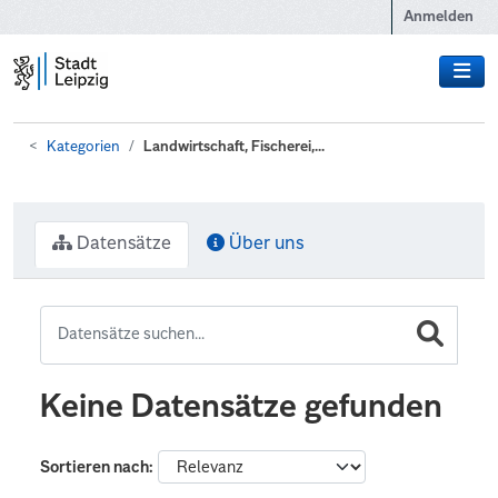
Zum Hauptinhalt wechseln
Anmelden
Kategorien
Landwirtschaft, Fischerei,...
Datensätze
Über uns
Keine Datensätze gefunden
Sortieren nach