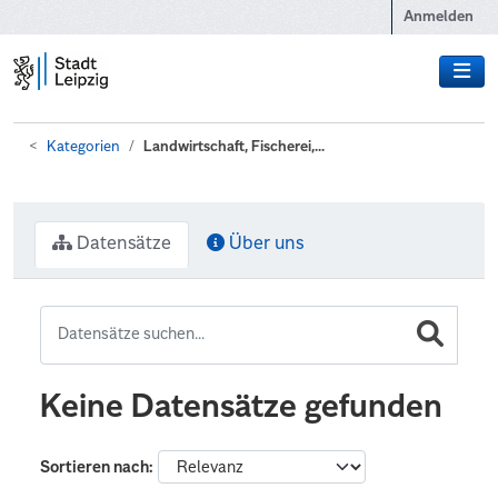
Zum Hauptinhalt wechseln
Anmelden
Kategorien
Landwirtschaft, Fischerei,...
Datensätze
Über uns
Keine Datensätze gefunden
Sortieren nach