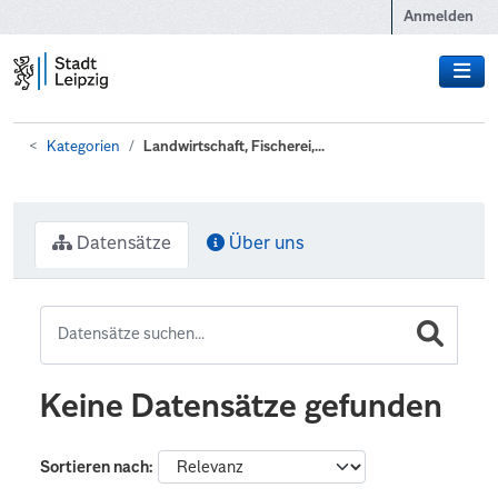
Zum Hauptinhalt wechseln
Anmelden
Kategorien
Landwirtschaft, Fischerei,...
Datensätze
Über uns
Keine Datensätze gefunden
Sortieren nach