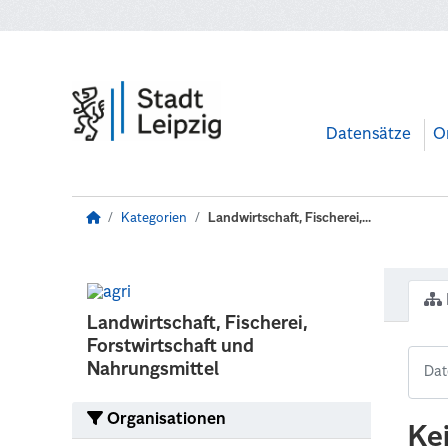
Zum Hauptinhalt wechseln
Datensätze
O
Kategorien
Landwirtschaft, Fischerei,...
Landwirtschaft, Fischerei,
Forstwirtschaft und
Nahrungsmittel
Organisationen
Ke