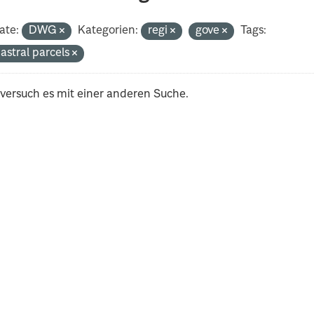
ate:
DWG
Kategorien:
regi
gove
Tags:
astral parcels
 versuch es mit einer anderen Suche.