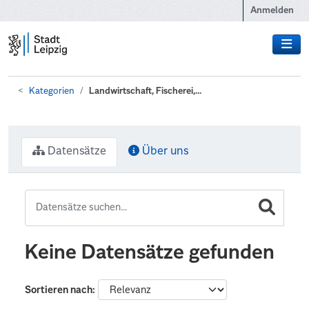
Zum Hauptinhalt wechseln
Anmelden
Kategorien
Landwirtschaft, Fischerei,...
Datensätze
Über uns
Keine Datensätze gefunden
Sortieren nach