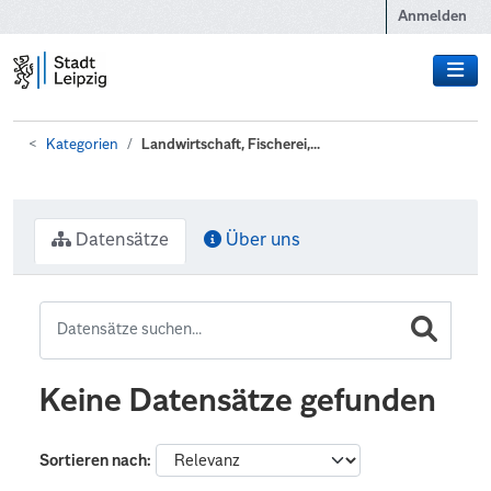
Zum Hauptinhalt wechseln
Anmelden
Kategorien
Landwirtschaft, Fischerei,...
Datensätze
Über uns
Keine Datensätze gefunden
Sortieren nach