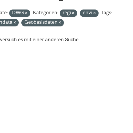
ate:
DWG
Kategorien:
regi
envi
Tags:
ndata
Geobasisdaten
 versuch es mit einer anderen Suche.