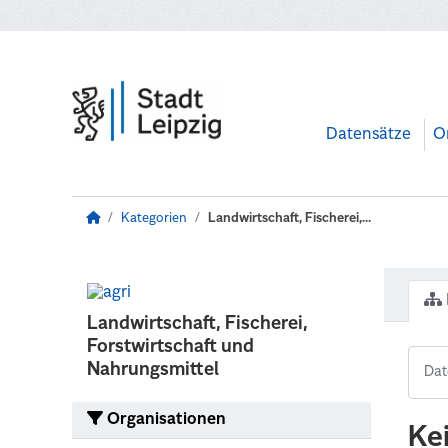
Zum Hauptinhalt wechseln
Datensätze
O
Kategorien
Landwirtschaft, Fischerei,...
Landwirtschaft, Fischerei,
Forstwirtschaft und
Nahrungsmittel
Organisationen
Ke