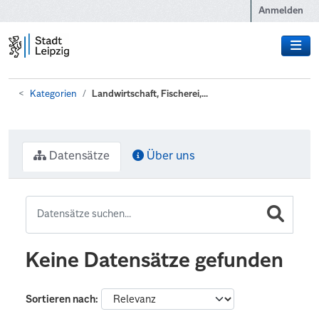
Zum Hauptinhalt wechseln
Anmelden
Kategorien
Landwirtschaft, Fischerei,...
Datensätze
Über uns
Keine Datensätze gefunden
Sortieren nach