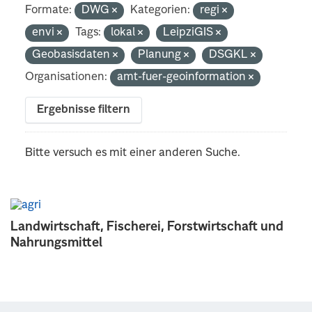
Formate:
DWG
Kategorien:
regi
envi
Tags:
lokal
LeipziGIS
Geobasisdaten
Planung
DSGKL
Organisationen:
amt-fuer-geoinformation
Ergebnisse filtern
Bitte versuch es mit einer anderen Suche.
Landwirtschaft, Fischerei, Forstwirtschaft und
Nahrungsmittel