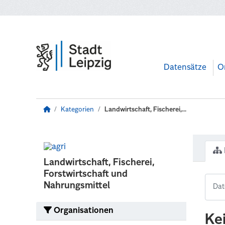
Zum Hauptinhalt wechseln
Datensätze
O
Kategorien
Landwirtschaft, Fischerei,...
Landwirtschaft, Fischerei,
Forstwirtschaft und
Nahrungsmittel
Organisationen
Ke