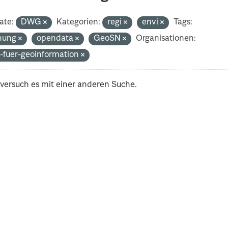
ate:
DWG
Kategorien:
regi
envi
Tags:
nung
opendata
GeoSN
Organisationen:
-fuer-geoinformation
 versuch es mit einer anderen Suche.