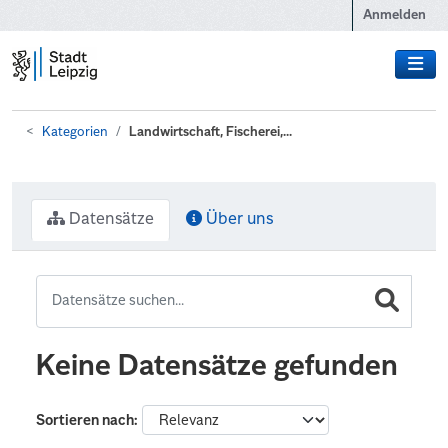
Zum Hauptinhalt wechseln
Anmelden
Kategorien
Landwirtschaft, Fischerei,...
Datensätze
Über uns
Keine Datensätze gefunden
Sortieren nach