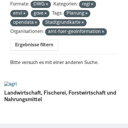
Formate:
DWG
Kategorien:
regi
envi
gove
Tags:
Planung
opendata
Stadtgrundkarte
Organisationen:
amt-fuer-geoinformation
Ergebnisse filtern
Bitte versuch es mit einer anderen Suche.
Landwirtschaft, Fischerei, Forstwirtschaft und
Nahrungsmittel