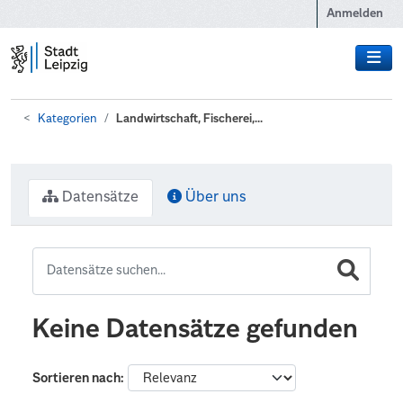
Zum Hauptinhalt wechseln
Anmelden
Kategorien
Landwirtschaft, Fischerei,...
Datensätze
Über uns
Keine Datensätze gefunden
Sortieren nach