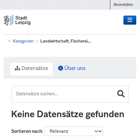
Zum Hauptinhalt wechseln
Anmelden
Kategorien
Landwirtschaft, Fischerei,...
Datensätze
Über uns
Keine Datensätze gefunden
Sortieren nach