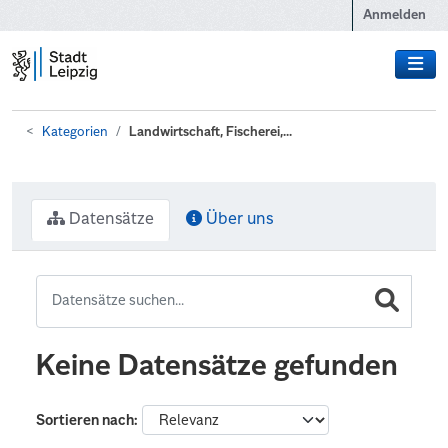
Zum Hauptinhalt wechseln
Anmelden
Kategorien
Landwirtschaft, Fischerei,...
Datensätze
Über uns
Keine Datensätze gefunden
Sortieren nach