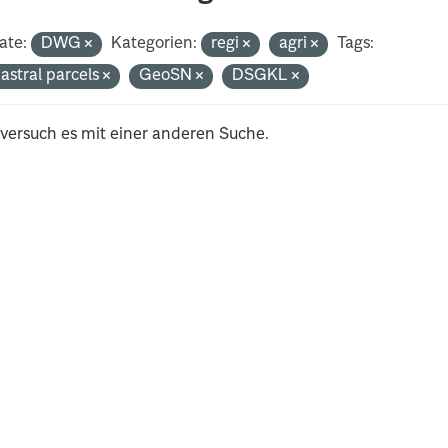
ate:
DWG
Kategorien:
regi
agri
Tags:
astral parcels
GeoSN
DSGKL
 versuch es mit einer anderen Suche.