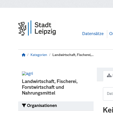
Zum Hauptinhalt wechseln
Datensätze
O
Kategorien
Landwirtschaft, Fischerei,...
Landwirtschaft, Fischerei,
Forstwirtschaft und
Nahrungsmittel
Organisationen
Ke