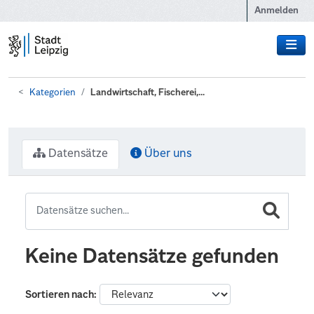
Zum Hauptinhalt wechseln
Anmelden
Kategorien
Landwirtschaft, Fischerei,...
Datensätze
Über uns
Keine Datensätze gefunden
Sortieren nach