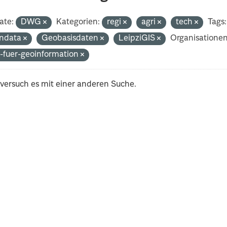
ate:
DWG
Kategorien:
regi
agri
tech
Tags:
ndata
Geobasisdaten
LeipziGIS
Organisationen
-fuer-geoinformation
 versuch es mit einer anderen Suche.