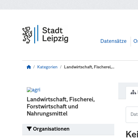
Zum Hauptinhalt wechseln
Datensätze
O
Kategorien
Landwirtschaft, Fischerei,...
Landwirtschaft, Fischerei,
Forstwirtschaft und
Nahrungsmittel
Organisationen
Ke