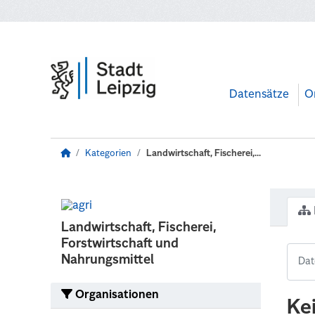
Zum Hauptinhalt wechseln
Datensätze
O
Kategorien
Landwirtschaft, Fischerei,...
Landwirtschaft, Fischerei,
Forstwirtschaft und
Nahrungsmittel
Organisationen
Ke