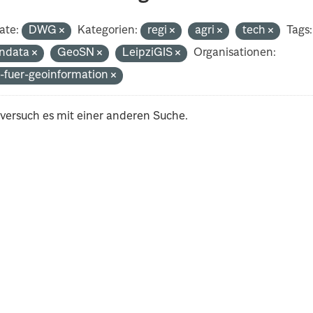
ate:
DWG
Kategorien:
regi
agri
tech
Tags:
ndata
GeoSN
LeipziGIS
Organisationen:
-fuer-geoinformation
 versuch es mit einer anderen Suche.