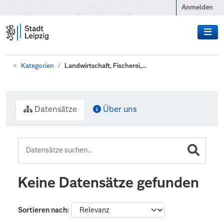
Zum Hauptinhalt wechseln
Anmelden
Kategorien
Landwirtschaft, Fischerei,...
Datensätze
Über uns
Keine Datensätze gefunden
Sortieren nach