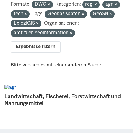
Formate:
DWG
Kategorien:
regi
agri
tech
Tags:
Geobasisdaten
GeoSN
LeipziGIS
Organisationen:
amt-fuer-geoinformation
Ergebnisse filtern
Bitte versuch es mit einer anderen Suche.
Landwirtschaft, Fischerei, Forstwirtschaft und
Nahrungsmittel