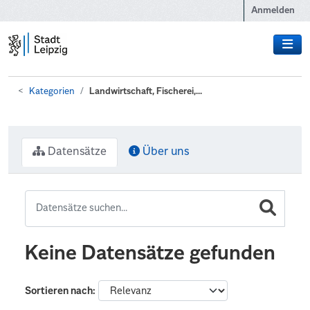
Zum Hauptinhalt wechseln
Anmelden
Kategorien
Landwirtschaft, Fischerei,...
Datensätze
Über uns
Keine Datensätze gefunden
Sortieren nach