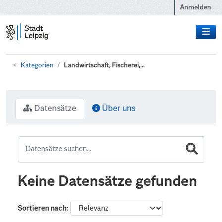
Zum Hauptinhalt wechseln
Anmelden
Kategorien
Landwirtschaft, Fischerei,...
Datensätze
Über uns
Keine Datensätze gefunden
Sortieren nach