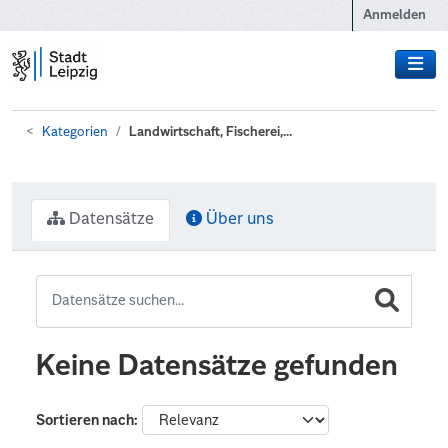
Zum Hauptinhalt wechseln
Anmelden
Kategorien
Landwirtschaft, Fischerei,...
Datensätze
Über uns
Keine Datensätze gefunden
Sortieren nach