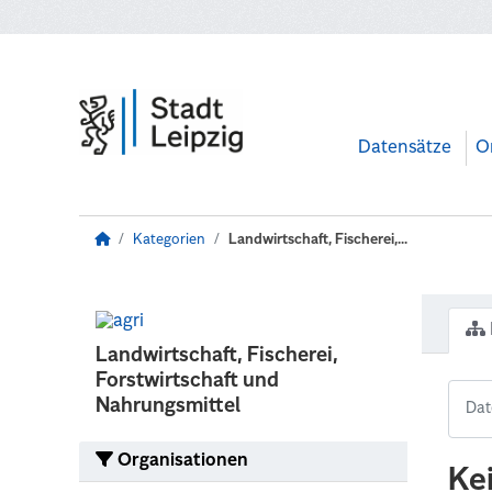
Zum Hauptinhalt wechseln
Datensätze
O
Kategorien
Landwirtschaft, Fischerei,...
Landwirtschaft, Fischerei,
Forstwirtschaft und
Nahrungsmittel
Organisationen
Ke