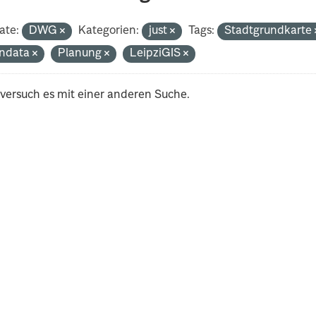
ate:
DWG
Kategorien:
just
Tags:
Stadtgrundkarte
ndata
Planung
LeipziGIS
 versuch es mit einer anderen Suche.