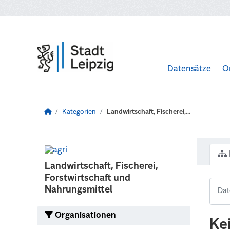
Zum Hauptinhalt wechseln
Datensätze
O
Kategorien
Landwirtschaft, Fischerei,...
Landwirtschaft, Fischerei,
Forstwirtschaft und
Nahrungsmittel
Organisationen
Ke