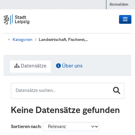
Zum Hauptinhalt wechseln
Anmelden
Kategorien
Landwirtschaft, Fischerei,...
Datensätze
Über uns
Keine Datensätze gefunden
Sortieren nach