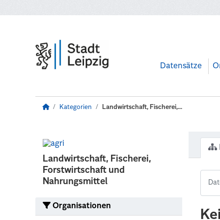
Zum Hauptinhalt wechseln
Datensätze
O
Kategorien
Landwirtschaft, Fischerei,...
Landwirtschaft, Fischerei,
Forstwirtschaft und
Nahrungsmittel
Organisationen
Ke