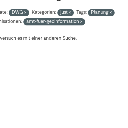
ate:
DWG
Kategorien:
just
Tags:
Planung
isationen:
amt-fuer-geoinformation
 versuch es mit einer anderen Suche.