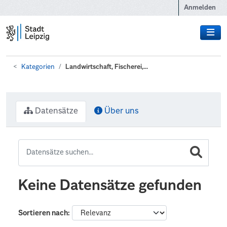
Zum Hauptinhalt wechseln
Anmelden
Kategorien
Landwirtschaft, Fischerei,...
Datensätze
Über uns
Keine Datensätze gefunden
Sortieren nach