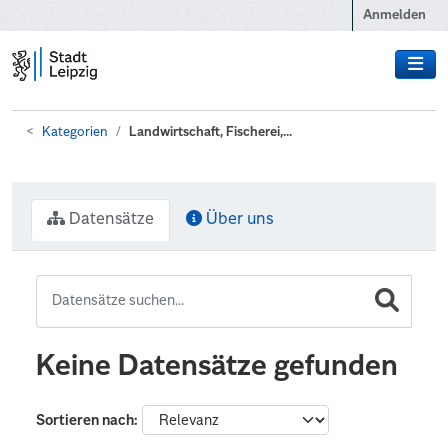
Zum Hauptinhalt wechseln
Anmelden
Kategorien
Landwirtschaft, Fischerei,...
Datensätze
Über uns
Keine Datensätze gefunden
Sortieren nach