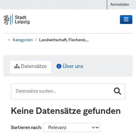
Zum Hauptinhalt wechseln
Anmelden
Kategorien
Landwirtschaft, Fischerei,...
Datensätze
Über uns
Keine Datensätze gefunden
Sortieren nach