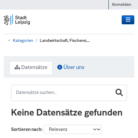
Zum Hauptinhalt wechseln
Anmelden
Kategorien
Landwirtschaft, Fischerei,...
Datensätze
Über uns
Keine Datensätze gefunden
Sortieren nach