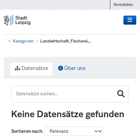
Zum Hauptinhalt wechseln
Anmelden
Kategorien
Landwirtschaft, Fischerei,...
Datensätze
Über uns
Keine Datensätze gefunden
Sortieren nach