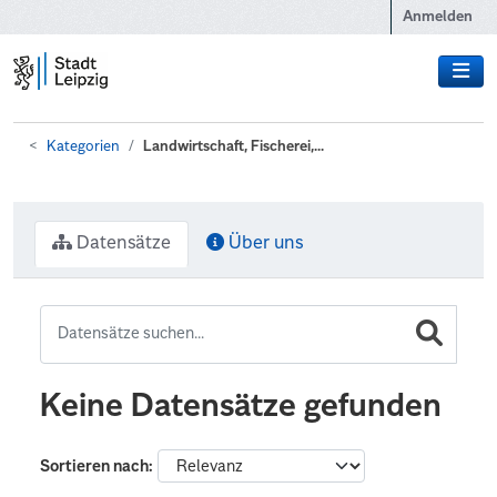
Zum Hauptinhalt wechseln
Anmelden
Kategorien
Landwirtschaft, Fischerei,...
Datensätze
Über uns
Keine Datensätze gefunden
Sortieren nach