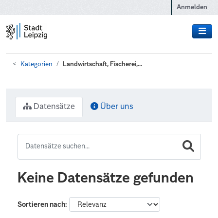
Zum Hauptinhalt wechseln
Anmelden
Kategorien
Landwirtschaft, Fischerei,...
Datensätze
Über uns
Keine Datensätze gefunden
Sortieren nach