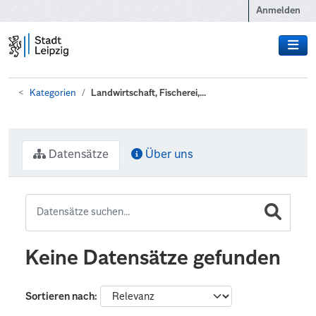
Zum Hauptinhalt wechseln
Anmelden
Kategorien
Landwirtschaft, Fischerei,...
Datensätze
Über uns
Keine Datensätze gefunden
Sortieren nach