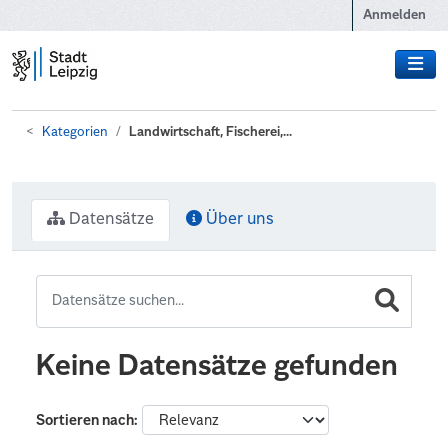
Zum Hauptinhalt wechseln
Anmelden
Kategorien
Landwirtschaft, Fischerei,...
Datensätze
Über uns
Keine Datensätze gefunden
Sortieren nach