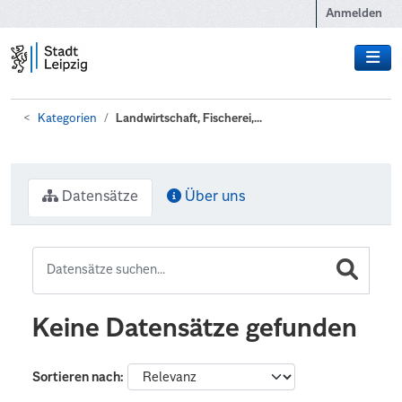
Zum Hauptinhalt wechseln
Anmelden
Kategorien
Landwirtschaft, Fischerei,...
Datensätze
Über uns
Keine Datensätze gefunden
Sortieren nach