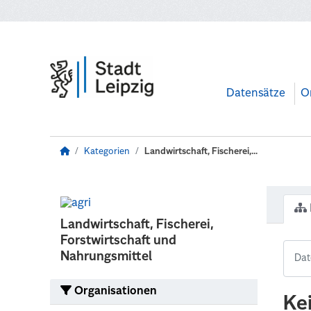
Zum Hauptinhalt wechseln
Datensätze
O
Kategorien
Landwirtschaft, Fischerei,...
Landwirtschaft, Fischerei,
Forstwirtschaft und
Nahrungsmittel
Organisationen
Ke