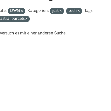
ate:
DWG
Kategorien:
just
tech
Tags:
astral parcels
 versuch es mit einer anderen Suche.