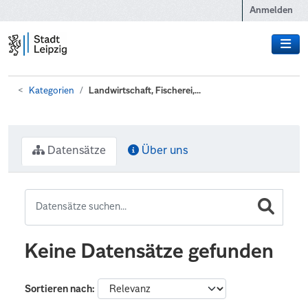
Zum Hauptinhalt wechseln
Anmelden
Kategorien
Landwirtschaft, Fischerei,...
Datensätze
Über uns
Keine Datensätze gefunden
Sortieren nach