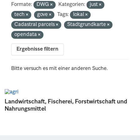
Formate:
DWG
Kategorien:
just
tech
gove
Tags:
lokal
Cadastral parcels
Stadtgrundkarte
opendata
Ergebnisse filtern
Bitte versuch es mit einer anderen Suche.
Landwirtschaft, Fischerei, Forstwirtschaft und
Nahrungsmittel