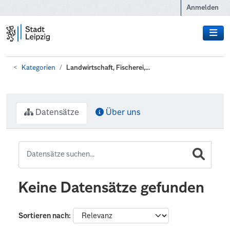
Zum Hauptinhalt wechseln
Anmelden
Kategorien
Landwirtschaft, Fischerei,...
Datensätze
Über uns
Keine Datensätze gefunden
Sortieren nach