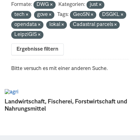
Formate:
DWG
Kategorien:
just
tech
gove
Tags:
GeoSN
DSGKL
opendata
lokal
Cadastral parcels
LeipziGIS
Ergebnisse filtern
Bitte versuch es mit einer anderen Suche.
Landwirtschaft, Fischerei, Forstwirtschaft und
Nahrungsmittel