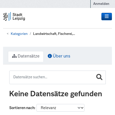
Zum Hauptinhalt wechseln
Anmelden
Kategorien
Landwirtschaft, Fischerei,...
Datensätze
Über uns
Keine Datensätze gefunden
Sortieren nach