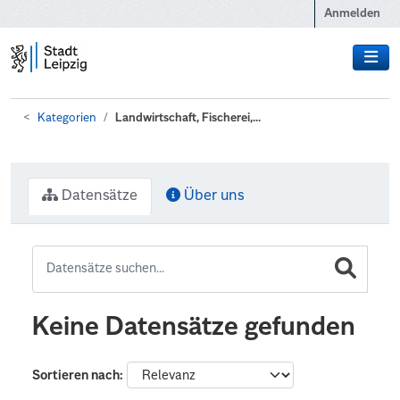
Zum Hauptinhalt wechseln
Anmelden
Kategorien
Landwirtschaft, Fischerei,...
Datensätze
Über uns
Keine Datensätze gefunden
Sortieren nach