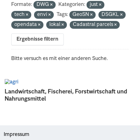
Formate:
DWG
Kategorien:
just
tech
envi
Tags:
GeoSN
DSGKL
opendata
lokal
Cadastral parcels
Ergebnisse filtern
Bitte versuch es mit einer anderen Suche.
Landwirtschaft, Fischerei, Forstwirtschaft und
Nahrungsmittel
Impressum