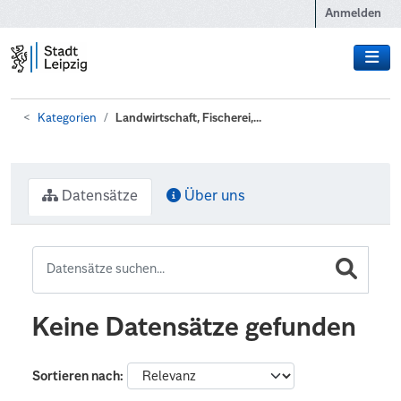
Zum Hauptinhalt wechseln
Anmelden
Kategorien
Landwirtschaft, Fischerei,...
Datensätze
Über uns
Keine Datensätze gefunden
Sortieren nach