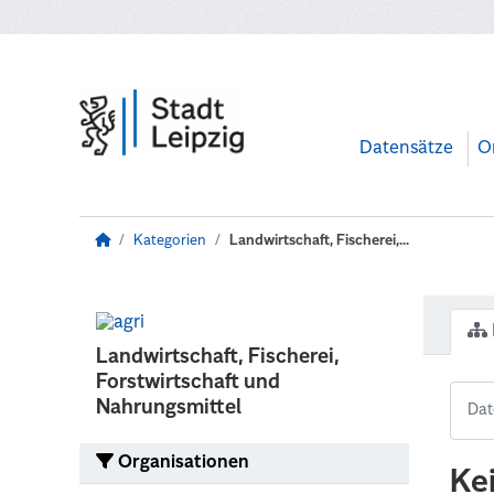
Zum Hauptinhalt wechseln
Datensätze
O
Kategorien
Landwirtschaft, Fischerei,...
Landwirtschaft, Fischerei,
Forstwirtschaft und
Nahrungsmittel
Organisationen
Ke