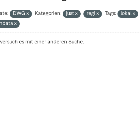
ate:
DWG
Kategorien:
just
regi
Tags:
lokal
ndata
 versuch es mit einer anderen Suche.