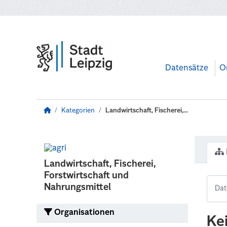
Zum Hauptinhalt wechseln
Datensätze
O
Kategorien
Landwirtschaft, Fischerei,...
Landwirtschaft, Fischerei,
Forstwirtschaft und
Nahrungsmittel
Organisationen
Ke