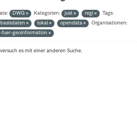
ate:
DWG
Kategorien:
just
regi
Tags:
basisdaten
lokal
opendata
Organisationen:
-fuer-geoinformation
 versuch es mit einer anderen Suche.